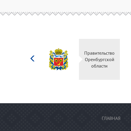
Министерство
Правительство
культуры
Оренбургской
Российской
области
федерации
ГЛАВНАЯ