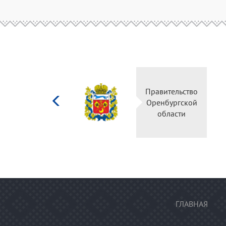
Министерство
Правительство
культуры
Оренбургской
Российской
области
федерации
ГЛАВНАЯ