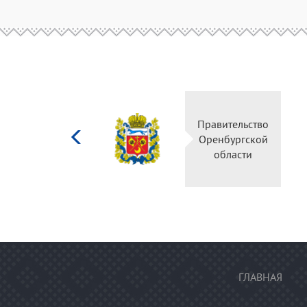
Министерство
Правительство
культуры
Оренбургской
Российской
области
федерации
ГЛАВНАЯ