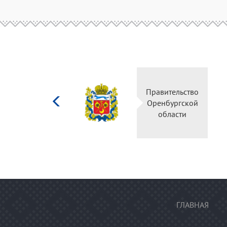
Министерство
Правитель
культуры
Оренбургс
Российской
област
федерации
ГЛАВНАЯ