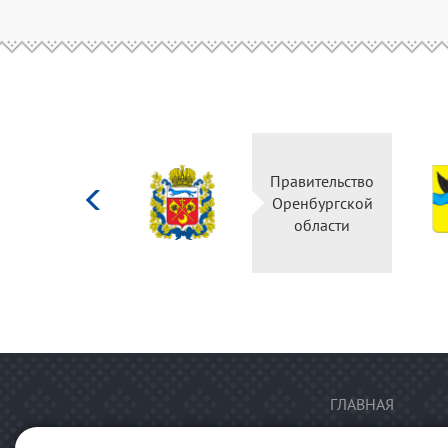
Министерство
Правительство
культуры
Оренбургской
Российской
области
федерации
ГЛАВНАЯ