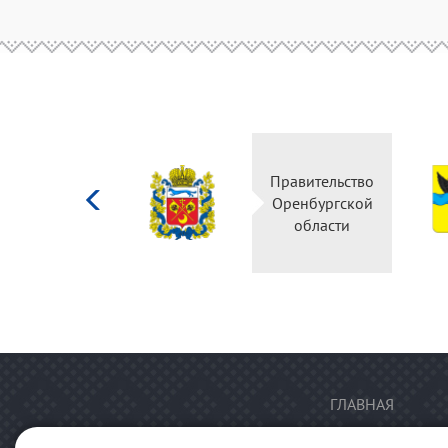
Министерство
Правительство
культуры
Оренбургской
Российской
области
федерации
ГЛАВНАЯ