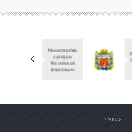
Министерство
культуры
Российской
федерации
ГЛАВНАЯ