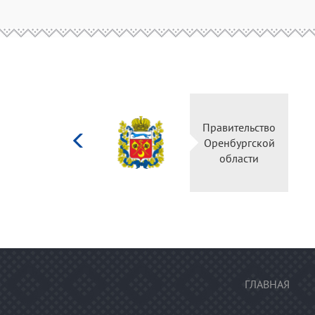
Министерство
Правительство
культуры
Оренбургской
Российской
области
федерации
ГЛАВНАЯ