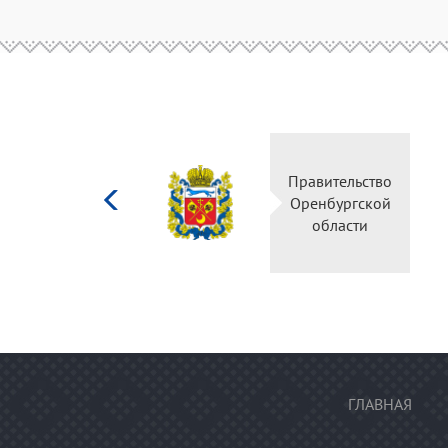
Министерство
Правитель
культуры
Оренбургс
Российской
област
федерации
ГЛАВНАЯ