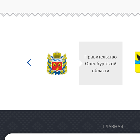
Министерство
Правительство
культуры
Оренбургской
Российской
области
федерации
ГЛАВНАЯ