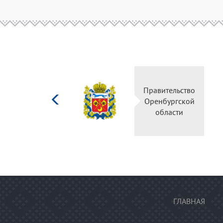
Министерство
культуры
Российской
федерации
ГЛАВНАЯ