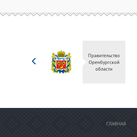
Министерство
Прави
культуры
Оренб
Российской
об
федерации
ГЛАВНАЯ