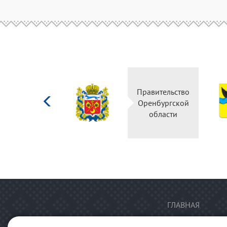
Министерство
Правительство
культуры
Оренбургской
Российской
области
федерации
ГЛАВНАЯ