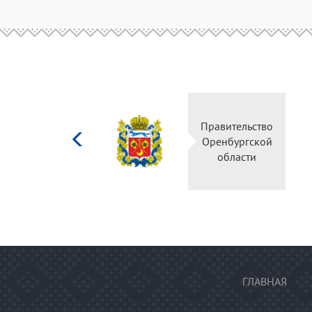
Министерство
Правительство
культуры
Оренбургской
Российской
области
федерации
ГЛАВНАЯ