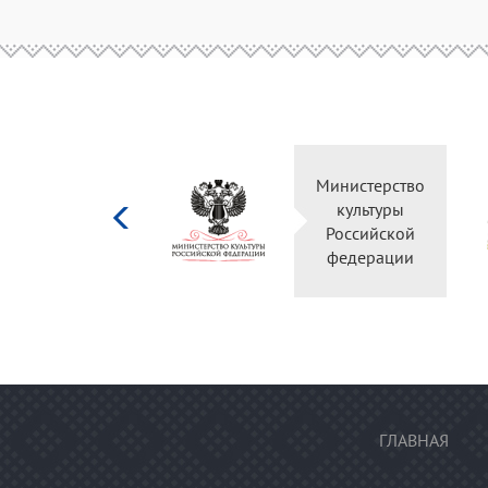
Министерство
Правительство
культуры
Оренбургской
Российской
области
федерации
ГЛАВНАЯ