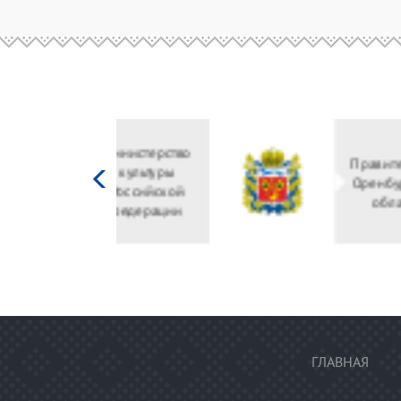
Министерство
культуры
Российской
федерации
ГЛАВНАЯ