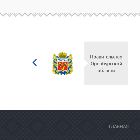
Министерство
Правительство
культуры
Оренбургской
Российской
области
федерации
ГЛАВНАЯ