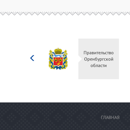
Министерство
Правительство
культуры
Оренбургской
Российской
области
федерации
ГЛАВНАЯ