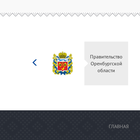
Министерство
Правител
культуры
Оренбур
Российской
облас
федерации
ГЛАВНАЯ