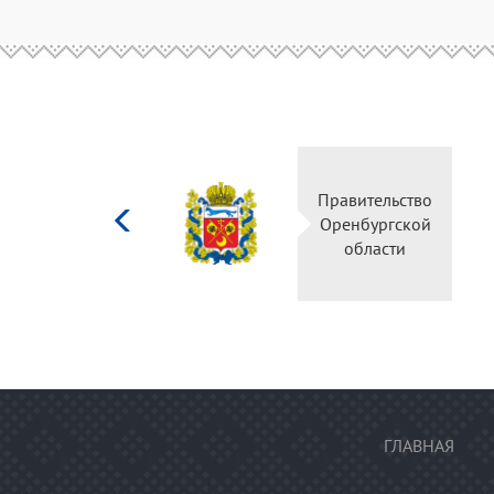
Министерство
Правительство
культуры
Оренбургской
Российской
области
федерации
ГЛАВНАЯ