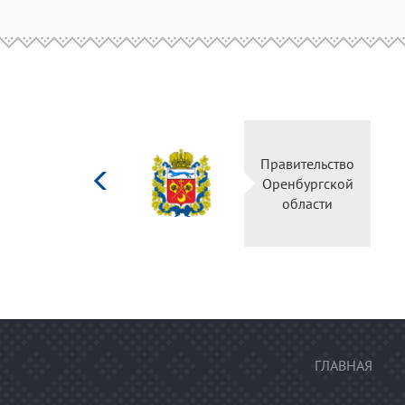
Министерство
культуры
Российской
федерации
ГЛАВНАЯ