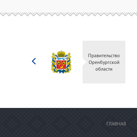
Министерство
Правительство
культуры
Оренбургской
Российской
области
федерации
ГЛАВНАЯ