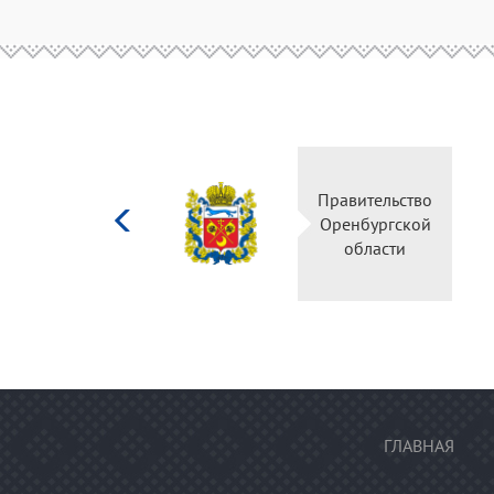
Министерство
Правител
культуры
Оренбур
Российской
облас
федерации
ГЛАВНАЯ