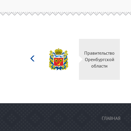
Министерство
культуры
Российской
федерации
ГЛАВНАЯ