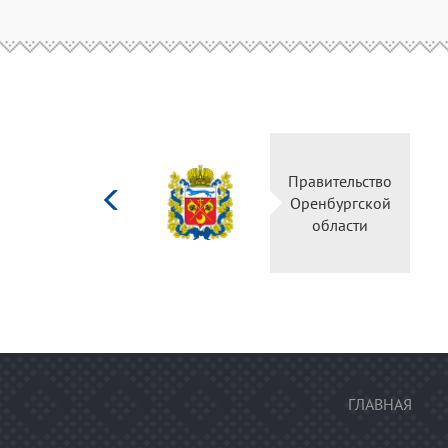
Министерство
Правительство
культуры
Оренбургской
Российской
области
федерации
ГЛАВНАЯ