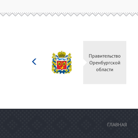
Министерство
Правительство
культуры
Оренбургской
Российской
области
федерации
ГЛАВНАЯ