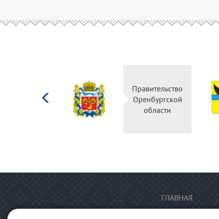
Министерство
Правительство
культуры
Оренбургской
Российской
области
федерации
ГЛАВНАЯ