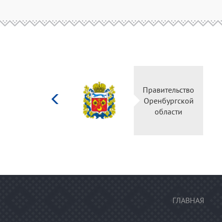
Министерство
Правительство
культуры
Оренбургской
Российской
области
федерации
ГЛАВНАЯ