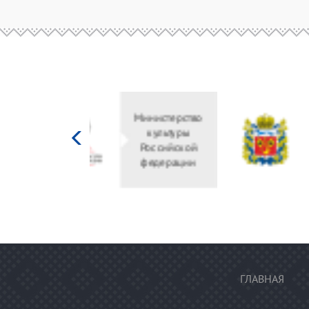
Министерство
культуры
Российской
федерации
ГЛАВНАЯ