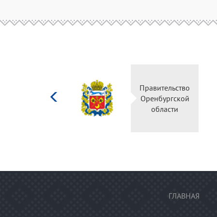
Министерство
Правительств
культуры
Оренбургско
Российской
области
федерации
ГЛАВНАЯ