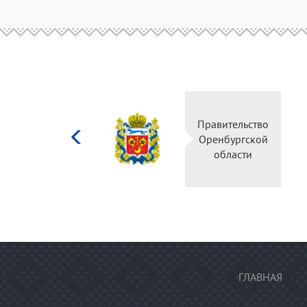
Министерство
Правительство
культуры
Оренбургской
Российской
области
федерации
ГЛАВНАЯ