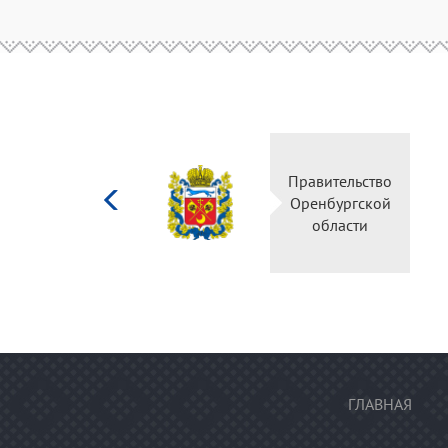
Министерство
Прави
культуры
Оренб
Российской
об
федерации
ГЛАВНАЯ