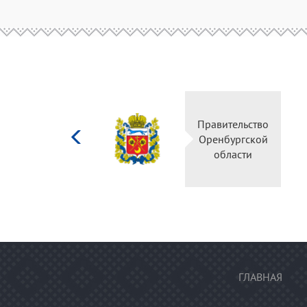
Министерство
Правительство
культуры
Оренбургской
Российской
области
федерации
ГЛАВНАЯ