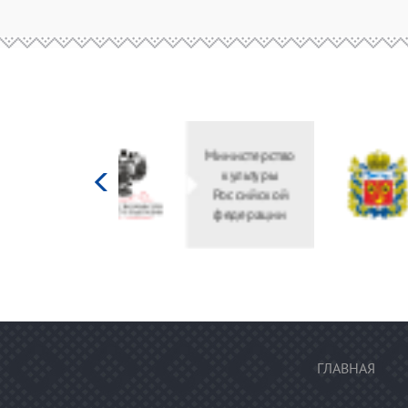
Министерство
культуры
Российской
федерации
ГЛАВНАЯ