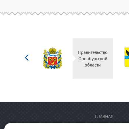
Министерство
Правительство
культуры
Оренбургской
Российской
области
федерации
ГЛАВНАЯ