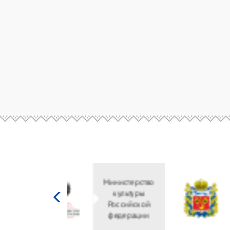
Министерство
культуры
Российской
федерации