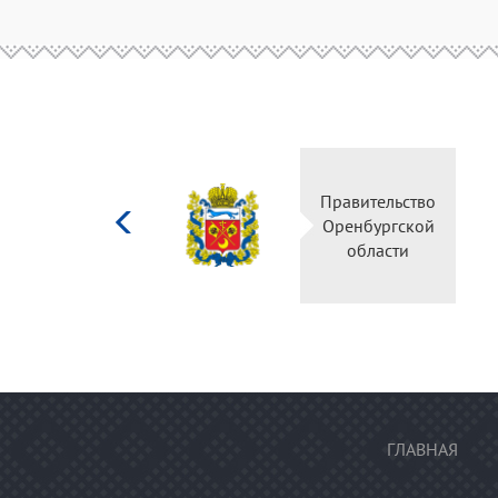
Министерство
Правительство
культуры
Оренбургской
Российской
области
федерации
ГЛАВНАЯ