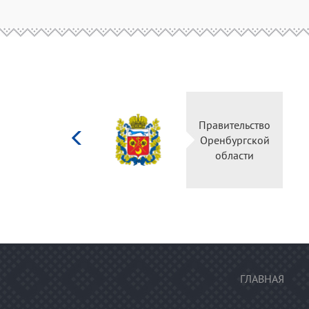
Министерство
Правительство
культуры
Оренбургской
Российской
области
федерации
ГЛАВНАЯ