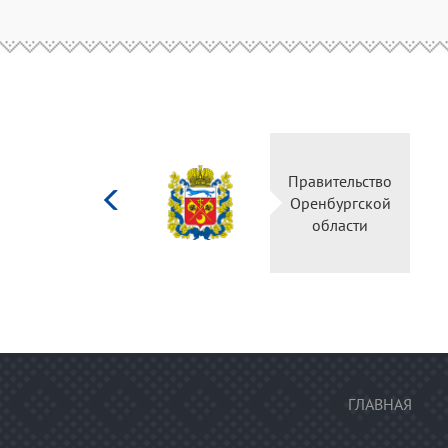
Министерство
Правительство
культуры
Оренбургской
Российской
области
федерации
ГЛАВНАЯ