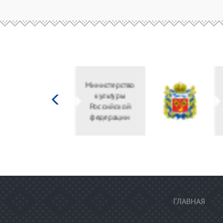
Министерство
культуры
Российской
федерации
ГЛАВНАЯ