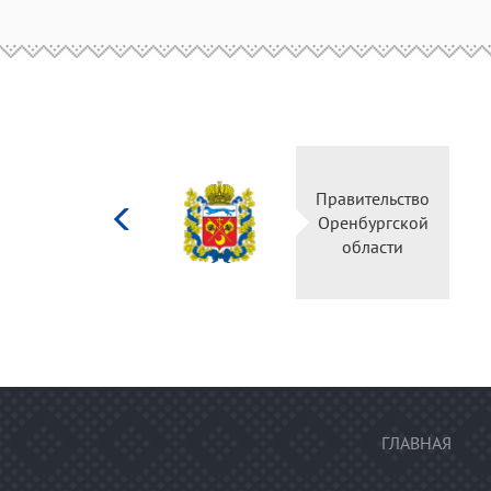
Министерство
Правител
культуры
Оренбур
Российской
облас
федерации
ГЛАВНАЯ