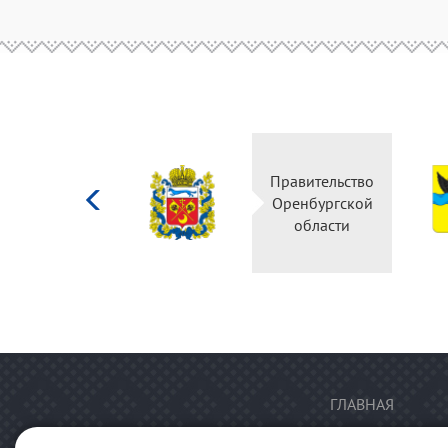
Министерство
Правительство
культуры
Оренбургской
Российской
области
федерации
ГЛАВНАЯ