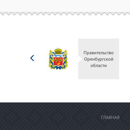
Министерство
Правительство
культуры
Оренбургской
Российской
области
федерации
ГЛАВНАЯ