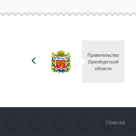
Министерство
Правительство
культуры
Оренбургской
Российской
области
федерации
ГЛАВНАЯ