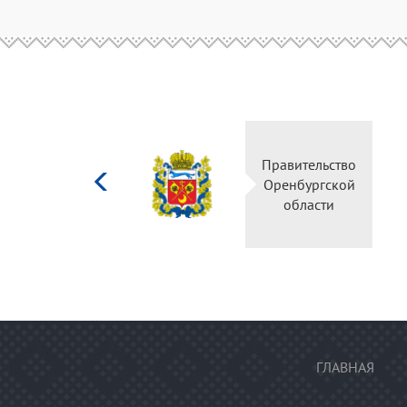
Министерство
Правительство
культуры
Оренбургской
Российской
области
федерации
ГЛАВНАЯ