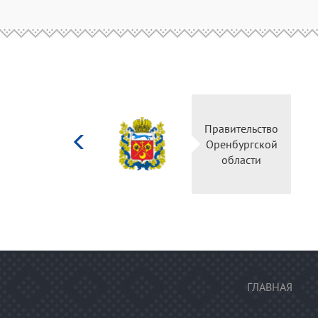
Министерство
Правительство
культуры
Оренбургской
Российской
области
федерации
ГЛАВНАЯ