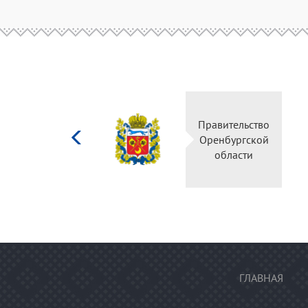
Министерство
Правительство
культуры
Оренбургской
Российской
области
федерации
ГЛАВНАЯ