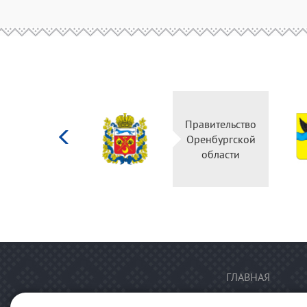
Министерство
Правительство
культуры
Оренбургской
Российской
области
федерации
ГЛАВНАЯ