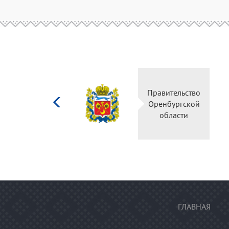
Министерство
Правительство
культуры
Оренбургской
Российской
области
федерации
ГЛАВНАЯ