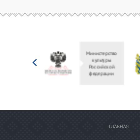
Министерство
культуры
Российской
федерации
ГЛАВНАЯ